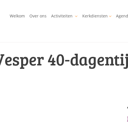
Welkom
Over ons
Activiteiten
Kerkdiensten
Agen
Vesper 40-dagenti