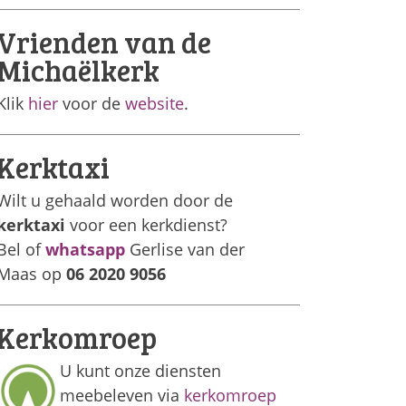
Vrienden van de
Michaëlkerk
Klik
hier
voor de
website
.
Kerktaxi
Wilt u gehaald worden door de
kerktaxi
voor een kerkdienst?
Bel of
whatsapp
Gerlise van der
Maas op
06 2020 9056
Kerkomroep
U kunt onze diensten
meebeleven via
kerkomroep