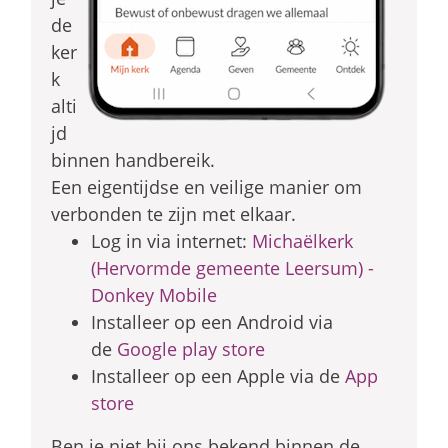
de
ker
k
alti
jd
binnen handbereik.
Een eigentijdse en veilige manier om
verbonden te zijn met elkaar.
Log in via internet:
Michaëlkerk
(Hervormde gemeente Leersum) -
Donkey Mobile
Installeer op een Android via
de
Google play store
Installeer op een Apple via de
App
store
Ben je niet bij ons bekend binnen de