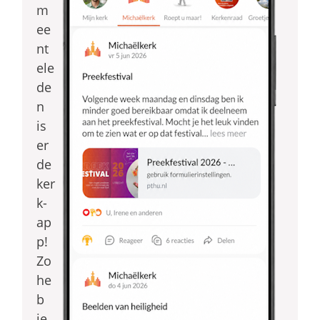
m
ee
nt
ele
de
n
is
er
de
ker
k-
ap
p!
Zo
he
b
je