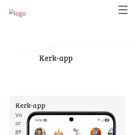
Kerk-app
Kerk-app
Vo
or
ge