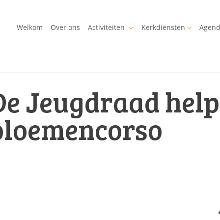
Welkom
Over ons
Activiteiten
Kerkdiensten
Agen
De Jeugdraad help
bloemencorso