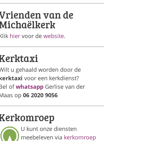
Vrienden van de
Michaëlkerk
Klik
hier
voor de
website
.
Kerktaxi
Wilt u gehaald worden door de
kerktaxi
voor een kerkdienst?
Bel of
whatsapp
Gerlise van der
Maas op
06 2020 9056
Kerkomroep
U kunt onze diensten
meebeleven via
kerkomroep