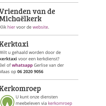
Vrienden van de
Michaëlkerk
Klik
hier
voor de
website
.
Kerktaxi
Wilt u gehaald worden door de
kerktaxi
voor een kerkdienst?
Bel of
whatsapp
Gerlise van der
Maas op
06 2020 9056
Kerkomroep
U kunt onze diensten
meebeleven via
kerkomroep