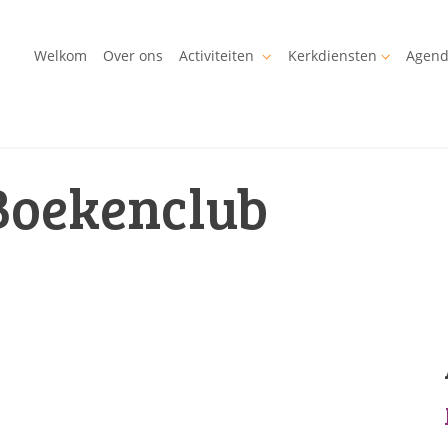
Welkom
Over ons
Activiteiten
Kerkdiensten
Agen
Boekenclub